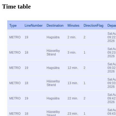
Time table
Type
LineNumber
Destination
Minutes
DirectionFlag
Depar
Sat A
METRO
19
Hagsätra
2 min.
2
09:22
2026
Sat A
Hässelby
METRO
18
3 min.
1
09:23
Strand
2026
Sat A
METRO
19
Hagsätra
12 min.
2
09:32
2026
Sat A
Hässelby
METRO
18
13 min.
1
09:33
Strand
2026
Sat A
METRO
19
Hagsätra
22 min.
2
09:42
2026
Sat A
Hässelby
METRO
18
23 min.
1
09:43
Strand