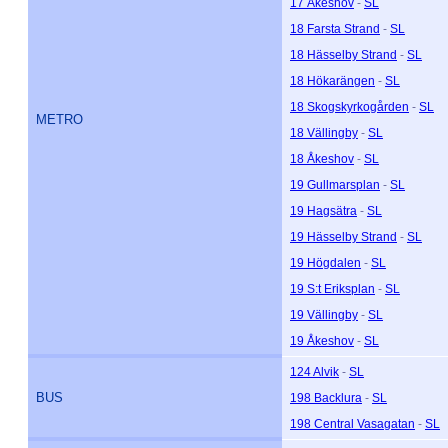
17 Åkeshov
-
SL
18 Farsta Strand
-
SL
18 Hässelby Strand
-
SL
18 Hökarängen
-
SL
18 Skogskyrkogården
-
SL
METRO
18 Vällingby
-
SL
18 Åkeshov
-
SL
19 Gullmarsplan
-
SL
19 Hagsätra
-
SL
19 Hässelby Strand
-
SL
19 Högdalen
-
SL
19 S:t Eriksplan
-
SL
19 Vällingby
-
SL
19 Åkeshov
-
SL
124 Alvik
-
SL
BUS
198 Backlura
-
SL
198 Central Vasagatan
-
SL