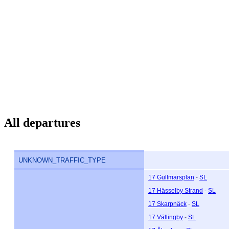
All departures
UNKNOWN_TRAFFIC_TYPE
17 Gullmarsplan
-
SL
17 Hässelby Strand
-
SL
17 Skarpnäck
-
SL
17 Vällingby
-
SL