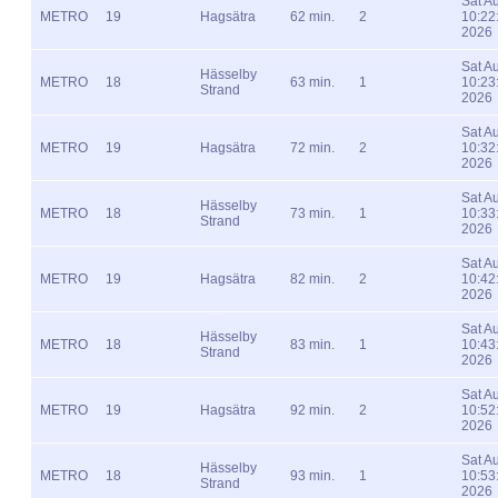
Sat A
METRO
19
Hagsätra
62 min.
2
10:22
2026
Sat A
Hässelby
METRO
18
63 min.
1
10:23
Strand
2026
Sat A
METRO
19
Hagsätra
72 min.
2
10:32
2026
Sat A
Hässelby
METRO
18
73 min.
1
10:33
Strand
2026
Sat A
METRO
19
Hagsätra
82 min.
2
10:42
2026
Sat A
Hässelby
METRO
18
83 min.
1
10:43
Strand
2026
Sat A
METRO
19
Hagsätra
92 min.
2
10:52
2026
Sat A
Hässelby
METRO
18
93 min.
1
10:53
Strand
2026